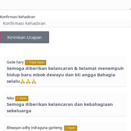
Konfirmasi Kehadiran
Kirimkan Ucapan
Gede hary
Tidak Hadir
Semoga diberikan kelancaran & Selamat menempuh
hidup baru mbok dewayu dan bli angga Bahagia
selalu🙏🙏🙏
Niko
Hadir
Semoga diberikan kelancaran dan kebahagiaan
sekeluarga
Bliwayan adhy indraguna ganteng
Hadir