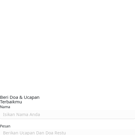
Beri Doa & Ucapan
Terbaikmu
Nama
Pesan