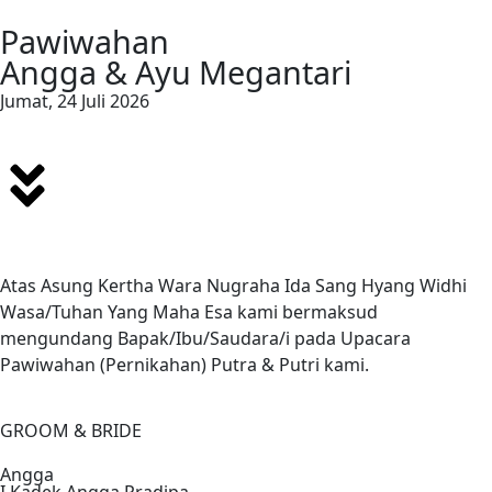
Pawiwahan
Angga & Ayu Megantari
Jumat, 24 Juli 2026
Atas Asung Kertha Wara Nugraha Ida Sang Hyang Widhi
Wasa/Tuhan Yang Maha Esa kami bermaksud
mengundang Bapak/Ibu/Saudara/i pada Upacara
Pawiwahan (Pernikahan) Putra & Putri kami.
GROOM & BRIDE
Angga