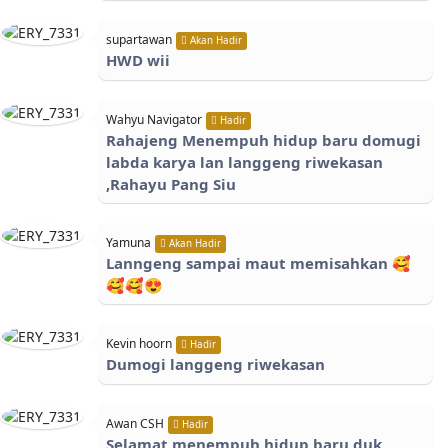
supartawan
Akan Hadir
HWD wii
Wahyu Navigator
Hadir
Rahajeng Menempuh hidup baru domugi
labda karya lan langgeng riwekasan
,Rahayu Pang Siu
Yamuna
Akan Hadir
Lanngeng sampai maut memisahkan 🥰
🥰🥰😍
Kevin hoorn
Hadir
Dumogi langgeng riwekasan
Awan CSH
Hadir
Selamat menempuh hidup baru duk,