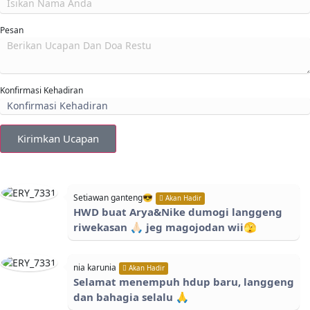
Pesan
Konfirmasi Kehadiran
Kirimkan Ucapan
Setiawan ganteng😎
Akan Hadir
HWD buat Arya&Nike dumogi langgeng
riwekasan 🙏🏻 jeg magojodan wii🫣
nia karunia
Akan Hadir
Selamat menempuh hdup baru, langgeng
dan bahagia selalu 🙏