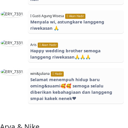
I Gusti Agung Wisesa
Akan Hadir
Menyala wi, astungkare langgeng
riwekasan 🙏
Aris
Akan Hadir
Happy wedding brother semoga
langgeng riwekasan🙏🙏🙏
wini&juliana
Hadir
Selamat menempuh hidup baru
oming&suami🥰🥰 semoga selalu
diberikan kebahagiaan dan langgeng
smpai kakek nenek♥️
Arya & Nike