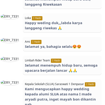
langgeng Riwekasan
Loka
Hadir
Happy weding duk,,,labda karya
langgeng riwekas 🙏
Ami
Hadir
Selamat ya, bahagia selalu😍😍
Limbah Rider Team
Hadir
Selamat menempuh hidup baru, semoga
upacara berjalan lancar 🙏🙏
Kepala Sekolah (SLUA) Saraswati 1 Denpasar
Hadir
Kami mengucapkan happy wedding
kepada alumi SLUA atas nama I made
aryadi putra, inget mayah bon dikantin
nah